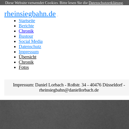
Diese Website verwendet Cookies. Bitte lesen Sie die
Datenschutzerklärung
.
rheinsiegbahn.de
Startseite
Berichte
Chronik
Bustour
Social Media
Datenschutz
Impressum
Übersicht
Chronik
Fotos
Impressum: Daniel Lorbach - Roßstr. 34 - 40476 Düsseldorf -
rheinsiegbahn@daniellorbach.de